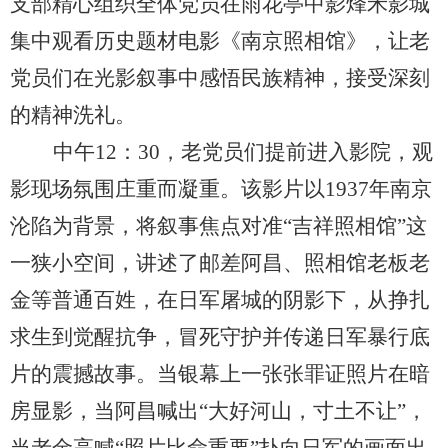
支部精心组织全体党员在雨花亭中影烽禾影城
集中观看历史题材电影《南京照相馆》，让老
党员们在光影叙事中感悟民族精神，接受深刻
的精神洗礼。
中午
12
：
30
，老党员们提前进入影院，观
影现场氛围庄重而凝重。
该
影片以
1937
年南京
沦陷为背景，将叙事焦点对准“吉祥照相馆”这
一狭小空间，讲述了邮差阿昌、照相馆老板老
金等普通百姓，在日军屠城的阴影下，从挣扎
求生到觉醒抗争，冒死守护并传递日军暴行底
片的震撼故事。当银幕上一张张罪证照片在暗
房显影，当阿昌喊出“大好河山，寸土不让”，