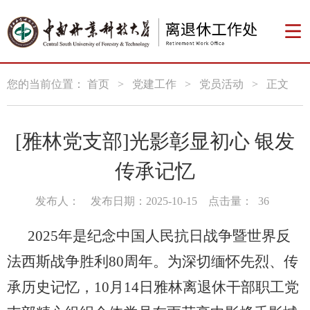
您的当前位置：
首页
>
党建工作
>
党员活动
>
正文
[雅林党支部]光影彰显初心 银发
传承记忆
发布人：
发布日期：2025-10-15
点击量：
36
2025
年
是纪念中国人民抗日战争暨世界反
法西斯战争胜利
80
周年
。
为深切缅怀先烈、传
承历史记忆，
10
月
14
日雅林
离退休干部职工党