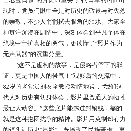
当老金高喊“照片比命重要”扑向日军的画面出
现时，党员们眼中全
是对历史
的敬畏与对先烈
的崇敬，不少人悄悄拭去眼角的泪水。大家全
神贯注沉浸在剧情中，深刻体会到平凡个体在
绝境中守护真相的勇气，更读懂了“照片作为
无声武器”的沉重分量。
“这不是虚构的故事，是侵略者留下的罪
证，更是中国人的骨气！”观影后的交流中，
82
岁的老党员刘友全教授动情地说，“我们这
代人对历史有切身体会，影片里普通人的牺牲
最让人动容。”这些底片能越过封锁线，靠的
就是这种抱团抗争的精神。影片用克制却有力
的镜头让历史“显影”，既展现了民族苦难，更