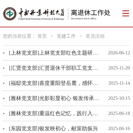
您的当前位置：
首页
>
党建工作
>
党员活动
[上林党支部]上林党支部红色主题研学活动
2026-06-12
[汇贤党支部]汇贤退休干部职工党支部主题党日活动顺利召开
2025-11-20
[福邸党支部]喜度重阳登岳麓，感怀先辈悟思想
2025-11-14
[雅林党支部]光影彰显初心 银发传承记忆
2025-10-15
[雅林党支部]重温红色记忆，践行入党初心
2025-06-18
[东园党支部]银发映初心，献策助振兴
2025-06-16