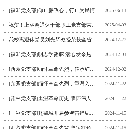
[福邸党支部]仰止廉政心，行止为民情
2025-06-13
祝贺！上林离退休干部职工党支部荣获湖南省“六好”离退休干部党支部称号
2025-04-03
我校离退休党员刘光辉教授荣获全省离退休干部“党的创新理论我来讲”精...
2024-12-27
[福邸党支部]明志学骆驼 潜心发余热
2024-12-03
[西园党支部]缅怀革命先烈，传承红色基因
2024-12-02
[东园党支部]缅怀革命先烈，重温入党誓词
2024-11-22
[雅林党支部]重温革命历史 缅怀伟人功绩
2024-11-22
[三湘党支部]赴望城开展参观雷锋纪念馆开展主题党日活动
2024-11-15
[汇贤党支部]缅怀革命先辈 坚定红色信仰
2024-11-15