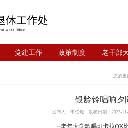
党建工作
政策制度
老干部
您的当
银龄铃唱响夕
发布人：李任煌
发布日期：2025-11-
--老年大学歌唱班卡拉OK