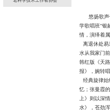
老科学技术工作者协会
悠扬歌声
学歌唱班
”
银
情，演绎着
离退休处易
水从我家门
韩红版《天
报》，婉转
经典旋律始
忆；张曼霞
上》则以深
水》，苍劲